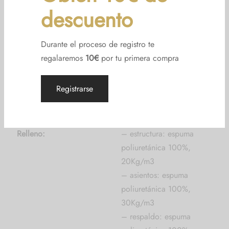
descuento
Estructura:
100% madera de pino
Durante el proceso de registro te
regalaremos
10€
por tu primera compra
100% madera de pino
Balancines y patas:
mobila, tintada o lacada
Registrarse
Cincha elástica italiana de
Suspensión:
80 mm
Relleno:
– estructura: espuma
poliuretánica 100%,
20Kg/m3
– asientos: espuma
poliuretánica 100%,
30Kg/m3
– respaldo: espuma