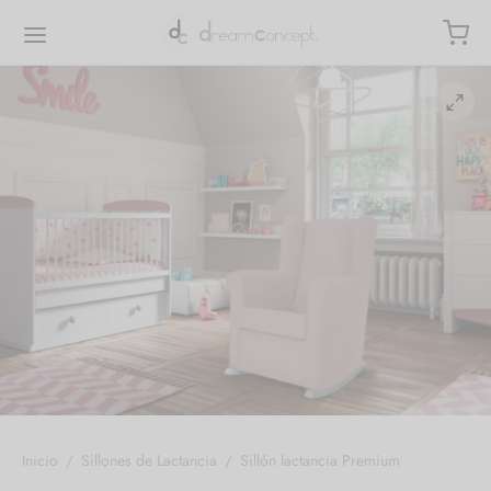
Inicio
/
Sillones de Lactancia
/
Sillón lactancia Premium