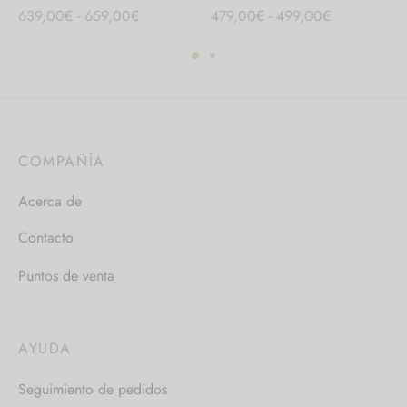
Rango
Rango
639,00
€
-
659,00
€
479,00
€
-
499,00
€
de
de
precios:
precios:
desde
desde
639,00€
479,00€
hasta
hasta
659,00€
499,00€
COMPAÑÍA
Acerca de
Contacto
Puntos de venta
AYUDA
Seguimiento de pedidos