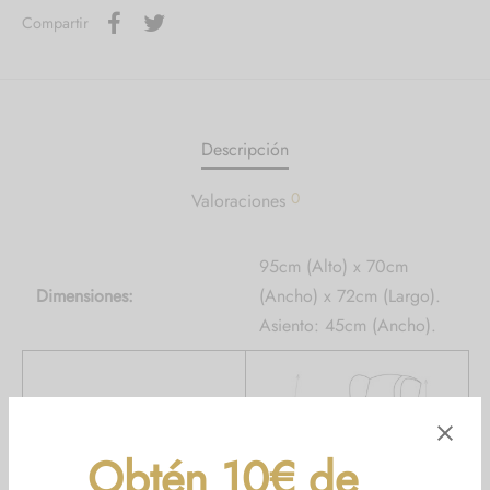
Compartir
Descripción
0
Valoraciones
95cm (Alto) x 70cm
Dimensiones:
(Ancho) x 72cm (Largo).
Asiento: 45cm (Ancho).
Obtén 10€ de