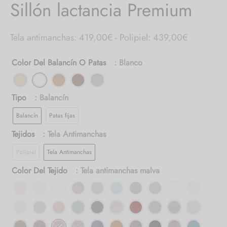
Sillón lactancia Premium
Rango
Tela antimanchas: 419,00
€
-
Polipiel: 439,00
€
de
Color Del Balancín O Patas
: Blanco
precios:
desde
419,00€
Tipo
: Balancín
hasta
Balancín
Patas fijas
439,00€
Tejidos
: Tela Antimanchas
Polipiel
Tela Antimanchas
Color Del Tejido
: Tela antimanchas malva