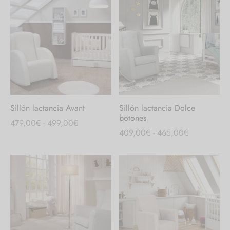
Sillón lactancia Avant
Sillón lactancia Dolce
botones
Rango
479,00
€
-
499,00
€
Rango
409,00
€
-
465,00
€
de
de
precios:
precios:
desde
desde
479,00€
409,00€
hasta
hasta
499,00€
465,00€