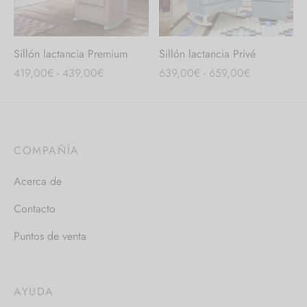
Sillón lactancia Premium
Sillón lactancia Privé
Rango
Rango
419,00
€
-
439,00
€
639,00
€
-
659,00
€
de
de
precios:
precios:
desde
desde
419,00€
639,00€
COMPAÑÍA
hasta
hasta
439,00€
659,00€
Acerca de
Contacto
Puntos de venta
AYUDA