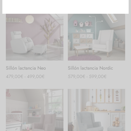
precios:
precios:
desde
desde
349,00€
459,00€
hasta
hasta
409,00€
469,00€
Sillón lactancia Neo
Sillón lactancia Nordic
Rango
Rango
479,00
€
-
499,00
€
579,00
€
-
599,00
€
de
de
precios:
precios:
desde
desde
479,00€
579,00€
hasta
hasta
499,00€
599,00€