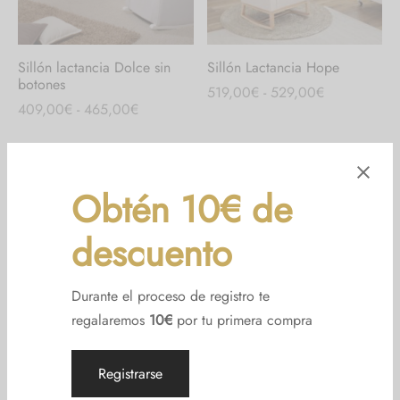
Sillón lactancia Dolce sin
Sillón Lactancia Hope
botones
Rango
519,00
€
-
529,00
€
Rango
409,00
€
-
465,00
€
de
de
precios:
precios:
desde
desde
519,00€
Obtén 10€ de
409,00€
hasta
hasta
529,00€
descuento
465,00€
Durante el proceso de registro te
regalaremos
10€
por tu primera compra
Sillón lactancia Kiss
Sillón lactancia Kombi +
Rango
Rango
349,00
€
-
409,00
€
459,00
€
-
469,00
€
Registrarse
de
de